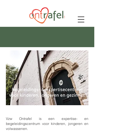
Vzw Ontrafel is een expertise- en
begeleidingscentrum voor kinderen, jongeren en
volwassenen.