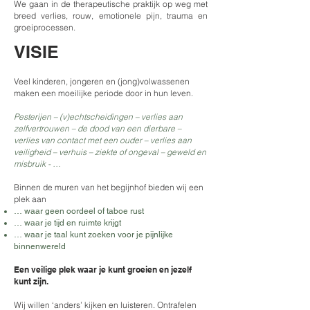
We gaan in de therapeutische praktijk op weg met
breed verlies, rouw, emotionele pijn, trauma en
groeiprocessen.
VISIE
Veel kinderen, jongeren en (jong)volwassenen
maken een moeilijke periode door in hun leven.
Pesterijen – (v)echtscheidingen – verlies aan
zelfvertrouwen – de dood van een dierbare –
verlies van contact met een ouder – verlies aan
veiligheid – verhuis – ziekte of ongeval – geweld en
misbruik - …
Binnen de muren van het begijnhof bieden wij een
plek aan
… waar geen oordeel of taboe rust
… waar je tijd en ruimte krijgt
… waar je taal kunt zoeken voor je pijnlijke
binnenwereld
Een veilige plek waar je kunt groeien en jezelf
kunt zijn.
Wij willen ‘anders’ kijken en luisteren. Ontrafelen